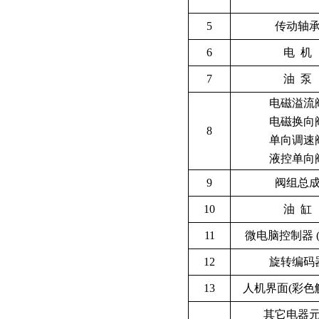
5
传动轴
6
电 机
7
油 泵
电磁溢流
电磁换向
8
单向调速
液控单向
9
阀组总
10
油 缸
11
微电脑控制器 ( 
12
旋转编码
13
人机界面(彩色
其它电器