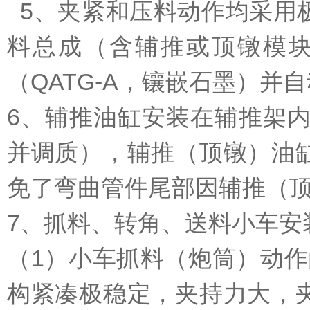
5、夹紧和压料动作均采用
料总成（含辅推或顶镦模
（QATG-A，镶嵌石墨）并
6、辅推油缸安装在辅推架内
并调质），辅推（顶镦）油
免了弯曲管件尾部因辅推（
7、抓料、转角、送料小车安
（1）小车抓料（炮筒）动作
构紧凑极稳定，夹持力大，