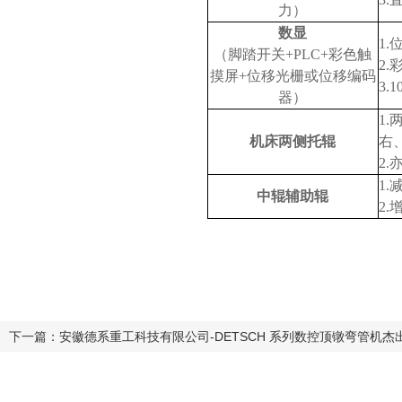
力）
数显
1.
（脚踏开关+PLC+彩色触
2
摸屏+位移光栅或位移编码
3.
器）
1
机床两侧托辊
右
2
1.
中辊辅助辊
2
下一篇：安徽德系重工科技有限公司-DETSCH 系列数控顶镦弯管机杰