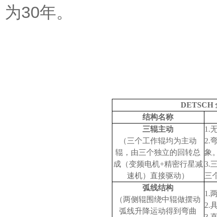
为30年。
DETSC
结构名称
三辊主动
1.
（三个工作辊均为主动
2.
辊，由三个独立的回转总
象
成（变频电机+精密行星减
3
速机）直接驱动）
三
弧线结构
1
（两侧辊围绕中辊做摆动
2
弧线升降运动得到弯曲
3